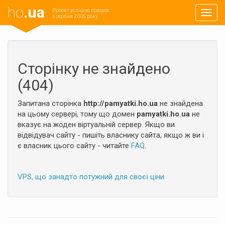
ho
.ua
Проект успішно працює
Навиг
з серпня 2005 року
Сторінку не знайдено
(404)
Запитана сторінка
http://pamyatki.ho.ua
не знайдена
на цьому сервері, тому що домен
pamyatki.ho.ua
не
вказує на жоден віртуальній сервер. Якщо ви
відвідувач сайту - пишіть власнику сайта, якщо ж ви і
є власник цього сайту - читайте
FAQ
.
VPS, що занадто потужний для своєї ціни